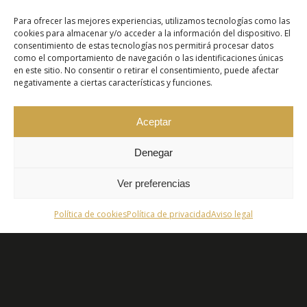
Para ofrecer las mejores experiencias, utilizamos tecnologías como las
cookies para almacenar y/o acceder a la información del dispositivo. El
DIRECCIÓN
consentimiento de estas tecnologías nos permitirá procesar datos
como el comportamiento de navegación o las identificaciones únicas
C/ Manuel Ramón Alarcón 2-Local
en este sitio. No consentir o retirar el consentimiento, puede afectar
41007 Sevilla
negativamente a ciertas características y funciones.
TELÉFONO
954 58 37 65
Aceptar
EMAIL
Denegar
info@fatimapozo.es
Ver preferencias
HORARIO
Política de cookies
Política de privacidad
Aviso legal
Lunes a Jueves: 10:00 a 14:00 / 16:00 a 20:00
Viernes: 10:00 a 13:30
Si necesita ser atendido en otra franja horaria consúltenos,
haremos lo posible para poder adaptarnos.
¡SÍGUENOS!