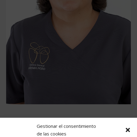
Gestionar el consentimiento
Romy Sevillano Ruiz Mateos
de las cookies